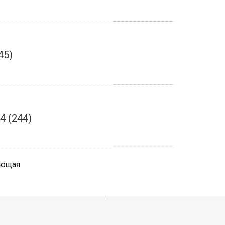
45)
4 (244)
ующая