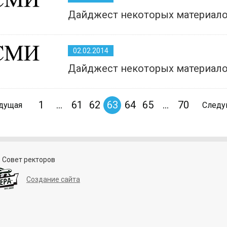
Дайджест некоторых материало
02.02.2014
Дайджест некоторых материало
1
...
61
62
63
64
65
...
70
дущая
След
 Совет ректоров
Создание сайта