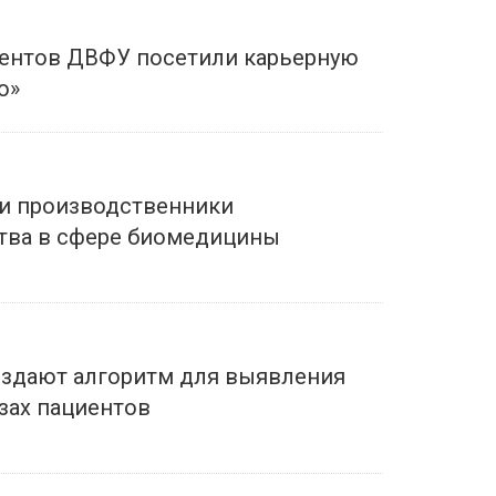
удентов ДВФУ посетили карьерную
ю»
 и производственники
тва в сфере биомедицины
оздают алгоритм для выявления
зах пациентов