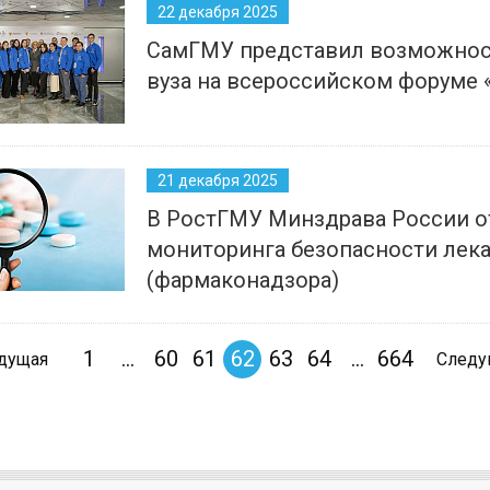
22 декабря 2025
СамГМУ представил возможнос
вуза на всероссийском форуме
21 декабря 2025
В РостГМУ Минздрава России о
мониторинга безопасности лек
(фармаконадзора)
1
...
60
61
62
63
64
...
664
дущая
След